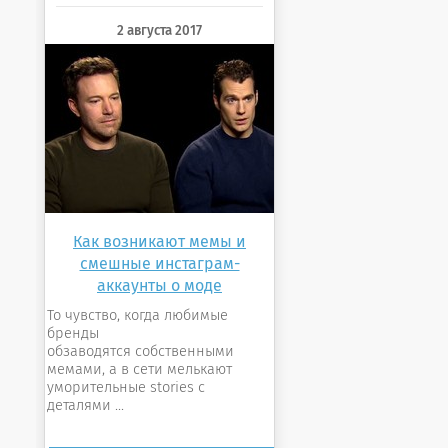
2 августа 2017
Как возникают мемы и
смешные инстаграм-
аккаунты о моде
То чувство, когда любимые
бренды
обзаводятся собственными
мемами, а в сети мелькают
уморительные stories с
деталями ...