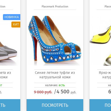
tion
Placemark Production
Plac
вета из
Синие летние туфли из
Ярко-ж
кожи
натруальной кожи
нату
шт
наличие:
есть
н
4 500
6
9 000 руб.
б.
руб.
ТЬ
ПОСМОТРЕТЬ
ПО