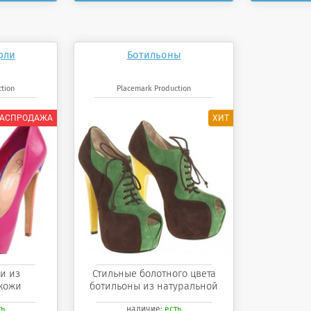
фли
Ботильоны
tion
Placemark Production
и из
Стильные болотного цвета
кожи
ботильоны из натуральной
кожи
ть
наличие:
есть