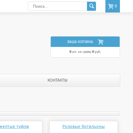

0

ВАША КОРЗИНА
0
шт. на сумму
0
руб.
КОНТАКТЫ
желтые туфли
Розовые ботильоны