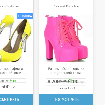
emark Production
Placemark Production
елтые туфли из
Розовые ботильоны из
ральной кожи
натуральной кожи
—
8 200
9 200
аличие:
0 шт
наличие:
25 шт
руб.
 500
руб.
товаров
3
из
5
СМОТРЕТЬ
ПОСМОТРЕТЬ