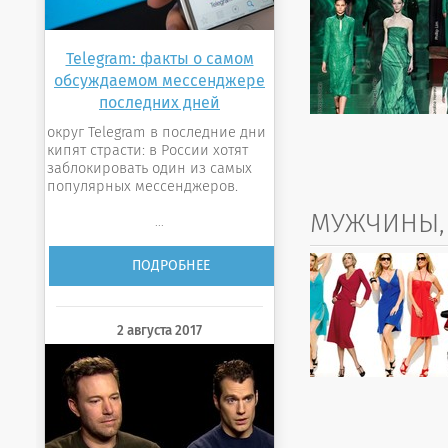
Telegram: факты о самом
обсуждаемом мессенджере
последних дней
округ Telegram в последние дни
кипят страсти: в России хотят
заблокировать один из самых
популярных мессенджеров.
МУЖЧИНЫ,
...
ПОДРОБНЕЕ
2 августа 2017