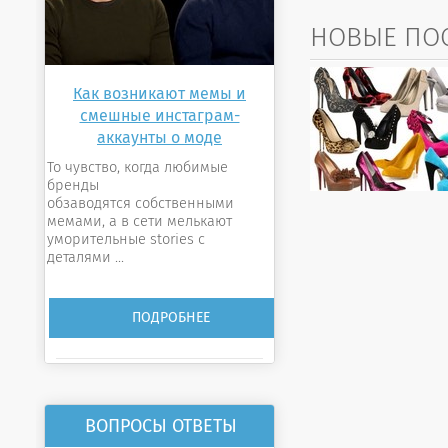
НОВЫЕ ПО
Как возникают мемы и
смешные инстаграм-
аккаунты о моде
То чувство, когда любимые
бренды
обзаводятся собственными
мемами, а в сети мелькают
уморительные stories с
деталями ...
ПОДРОБНЕЕ
ВОПРОСЫ ОТВЕТЫ