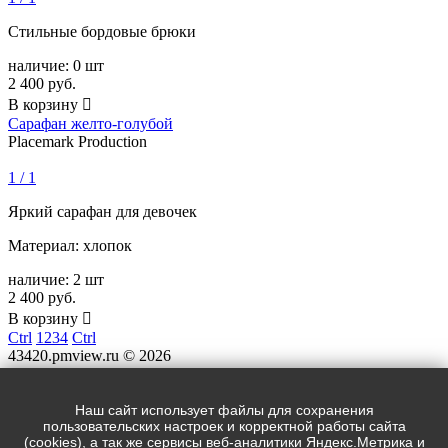
Стильные бордовые брюки
наличие:
0 шт
2 400
руб.
В корзину

Сарафан желто-голубой
Placemark Production
1 / 1
Яркий сарафан для девочек
Материал: хлопок
наличие:
2 шт
2 400
руб.
В корзину

Ctrl
1
2
3
4
Ctrl
43420.pmview.ru © 2026
Адрес:
Индекс, Санкт-Петербург, Лиговский пр. 228
Наш сайт использует файлы для сохранения
пользовательских настроек и корректной работы сайта
Телефон:
(cookies), а так же сервисы веб-аналитики Яндекс.Метрика и