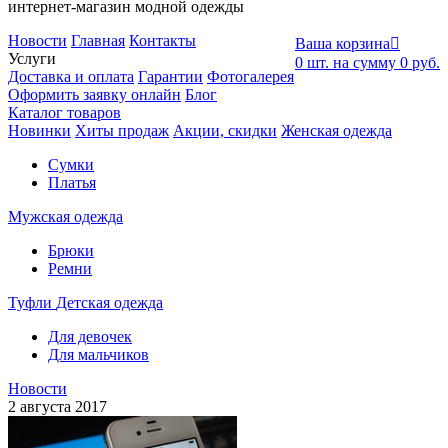
интернет-магазин модной одежды
Новости
Главная
Контакты
Ваша корзина

Услуги
0
шт. на сумму
0
руб.
Доставка и оплата
Гарантии
Фотогалерея
Оформить заявку онлайн
Блог
Каталог товаров
Новинки
Хиты продаж
Акции, скидки
Женская одежда
Сумки
Платья
Мужская одежда
Брюки
Ремни
Туфли
Детская одежда
Для девочек
Для мальчиков
Новости
2 августа 2017