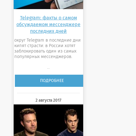
Telegram: факты о самом
обсуждаемом мессенджере
последних дней
округ Telegram в последние дни
кипят страсти: в России хотят
заблокировать один из самых
популярных мессенджеров.
...
ПОДРОБНЕЕ
2 августа 2017